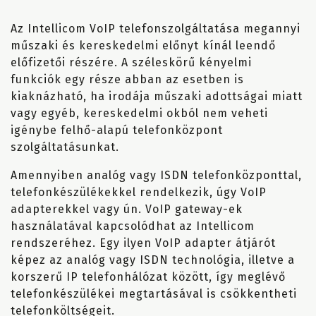
Az Intellicom VoIP telefonszolgáltatása megannyi
műszaki és kereskedelmi előnyt kínál leendő
előfizetői részére. A széleskörű kényelmi
funkciók egy része abban az esetben is
kiaknázható, ha irodája műszaki adottságai miatt
vagy egyéb, kereskedelmi okból nem veheti
igénybe felhő-alapú telefonközpont
szolgáltatásunkat.
Amennyiben analóg vagy ISDN telefonközponttal,
telefonkészülékekkel rendelkezik, úgy VoIP
adapterekkel vagy ún. VoIP gateway-ek
használatával kapcsolódhat az Intellicom
rendszeréhez. Egy ilyen VoIP adapter átjárót
képez az analóg vagy ISDN technológia, illetve a
korszerű IP telefonhálózat között, így meglévő
telefonkészülékei megtartásával is csökkentheti
telefonköltségeit.