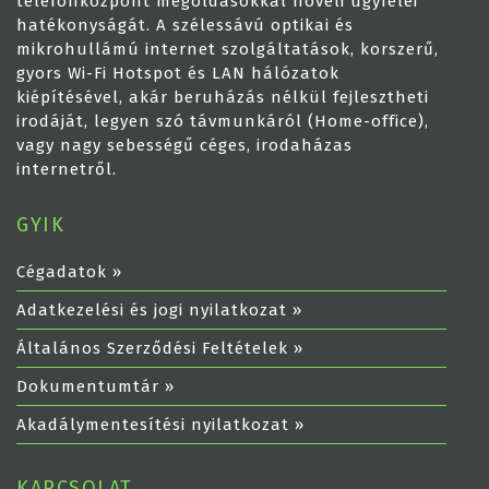
telefonközpont megoldásokkal növeli ügyfelei
hatékonyságát. A szélessávú optikai és
mikrohullámú internet szolgáltatások, korszerű,
gyors Wi-Fi Hotspot és LAN hálózatok
kiépítésével, akár beruházás nélkül fejlesztheti
irodáját, legyen szó távmunkáról (Home-office),
vagy nagy sebességű céges, irodaházas
internetről.
GYIK
Cégadatok
»
Adatkezelési és jogi nyilatkozat
»
Általános Szerződési Feltételek
»
Dokumentumtár
»
Akadálymentesítési nyilatkozat
»
KAPCSOLAT