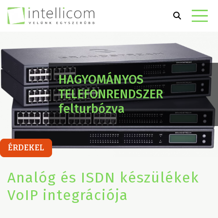
HAGYOMÁNYOS
TELEFONRENDSZER
felturbózva
ÉRDEKEL
Analóg és ISDN készülékek
VoIP integrációja